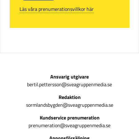
Läs våra prenumerationsvillkor här
Ansvarig utgivare
bertil.pettersson@sveagruppenmedia.se
Redaktion
sormlandsbygden@sveagruppenmedia.se
Kundservice prenumeration
prenumeration@sveagruppenmedia.se
Annonsförsäljning