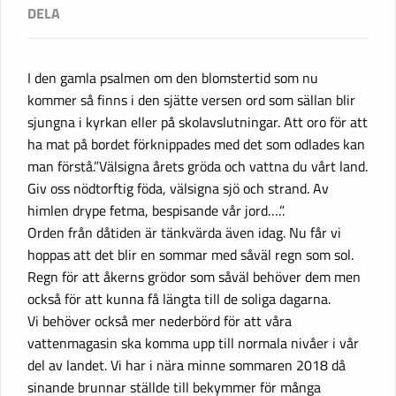
I den gamla psalmen om den blomstertid som nu
kommer så finns i den sjätte versen ord som sällan blir
sjungna i kyrkan eller på skolavslutningar. Att oro för att
ha mat på bordet förknippades med det som odlades kan
man förstå.”Välsigna årets gröda och vattna du vårt land.
Giv oss nödtorftig föda, välsigna sjö och strand. Av
himlen drype fetma, bespisande vår jord….”.
Orden från dåtiden är tänkvärda även idag. Nu får vi
hoppas att det blir en sommar med såväl regn som sol.
Regn för att åkerns grödor som såväl behöver dem men
också för att kunna få längta till de soliga dagarna.
Vi behöver också mer nederbörd för att våra
vattenmagasin ska komma upp till normala nivåer i vår
del av landet. Vi har i nära minne sommaren 2018 då
sinande brunnar ställde till bekymmer för många