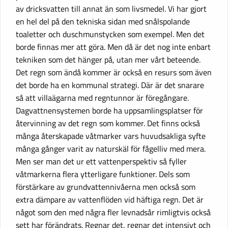
av dricksvatten till annat än som livsmedel. Vi har gjort
en hel del på den tekniska sidan med snålspolande
toaletter och duschmunstycken som exempel. Men det
borde finnas mer att göra. Men då är det nog inte enbart
tekniken som det hänger på, utan mer vårt beteende.
Det regn som ändå kommer är också en resurs som även
det borde ha en kommunal strategi. Där är det snarare
så att villaägarna med regntunnor är föregångare.
Dagvattnensystemen borde ha uppsamlingsplatser för
återvinning av det regn som kommer. Det finns också
många återskapade våtmarker vars huvudsakliga syfte
många gånger varit av naturskäl för fågelliv med mera.
Men ser man det ur ett vattenperspektiv så fyller
våtmarkerna flera ytterligare funktioner. Dels som
förstärkare av grundvattennivåerna men också som
extra dämpare av vattenflöden vid häftiga regn. Det är
något som den med några fler levnadsår rimligtvis också
sett har förändrats. Regnar det, regnar det intensivt och