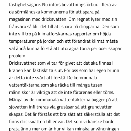
fastighetsägare. Nu införs bevattningsförbud i flera av
de sörmländska kommunerna för att spara på
magasinen med dricksvatten. Om regnet lyser med sin
frånvaro så blir det till att spara på dropparna. Den som
inte vill tro på klimatforskarnas rapporter om höjda
temperaturer på jorden och ett förändrat klimat måste
väl ändå kunna förstå att utdragna torra perioder skapar
problem.
Dricksvattnet som vi tar för givet att det ska finnas i
kranen kan faktiskt ta slut. För oss som har egen brunn
är detta inte svårt att förstå. De kommunala
vattentäkterna som ska räcka till många tusen
människor är viktiga att de inte förorenas eller töms.
Många av de kommunala vattentäkterna bygger på att
sjövatten infiltreras via grusåsar så att grundvatten
skapas. Det är förstås ett bra sätt att säkerställa att det
finns dricksvatten till envar. Det som vi kanske borde
prata ännu mer om är hur vi kan minska användningen