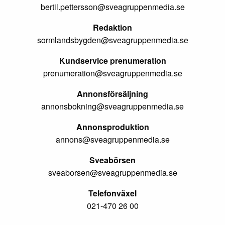
bertil.pettersson@sveagruppenmedia.se
Redaktion
sormlandsbygden@sveagruppenmedia.se
Kundservice prenumeration
prenumeration@sveagruppenmedia.se
Annonsförsäljning
annonsbokning@sveagruppenmedia.se
Annonsproduktion
annons@sveagruppenmedia.se
Sveabörsen
sveaborsen@sveagruppenmedia.se
Telefonväxel
021-470 26 00