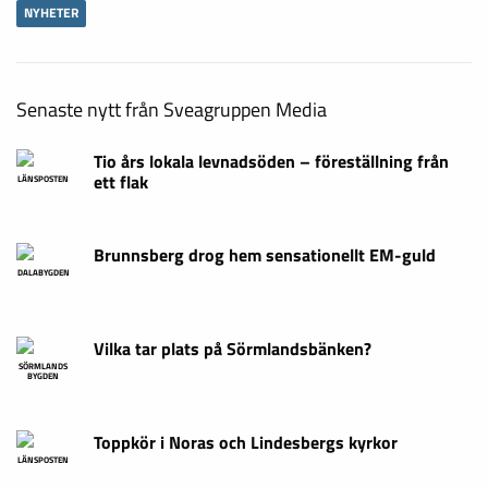
NYHETER
Senaste nytt från Sveagruppen Media
Tio års lokala levnadsöden – föreställning från
ett flak
LÄNSPOSTEN
Brunnsberg drog hem sensationellt EM-guld
DALABYGDEN
Vilka tar plats på Sörmlandsbänken?
SÖRMLANDS
BYGDEN
Toppkör i Noras och Lindesbergs kyrkor
LÄNSPOSTEN