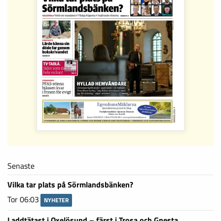
Senaste
Vilka tar plats på Sörmlandsbänken?
Tor 06:03
NYHETER
Laddtätast i Oxelösund – färst i Trosa och Gnesta